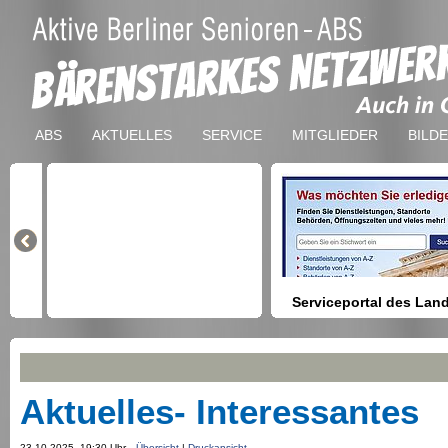
ABS
AKTUELLES
SERVICE
MITGLIEDER
BILD
Serviceportal des Lan
Berlin
Hilfestellung beim Finden vo
Dienstleistungen, Formulare,
Anmeldung bei Ämtern usw.
Aktuelles- Interessantes
23.10.2025, 19:30 Uhr
Übersicht
|
Druckansicht