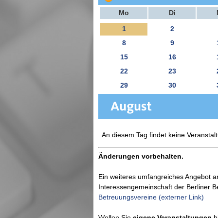
Mo
Di
1
2
8
9
15
16
22
23
29
30
An diesem Tag findet keine Veranstalt
Änderungen vorbehalten.
Ein weiteres umfangreiches Angebot a
Interessengemeinschaft der Berliner 
Betreuungsvereine (externer Link)
Wollen Sie
eigene Veranstaltungen
hi