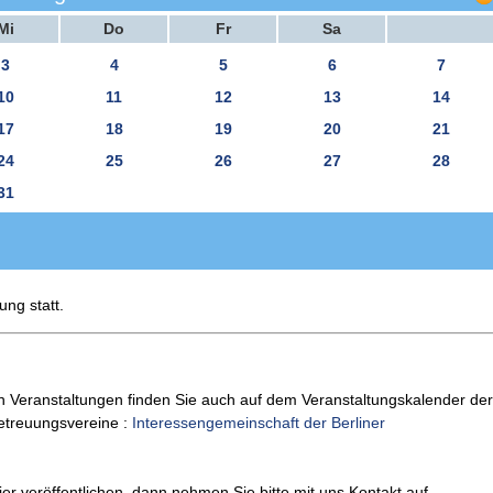
Mi
Do
Fr
Sa
3
4
5
6
7
10
11
12
13
14
17
18
19
20
21
24
25
26
27
28
31
ung statt.
n Veranstaltungen finden Sie auch auf dem Veranstaltungskalender der
Betreuungsvereine :
Interessengemeinschaft der Berliner
er veröffentlichen, dann nehmen Sie bitte mit uns Kontakt auf