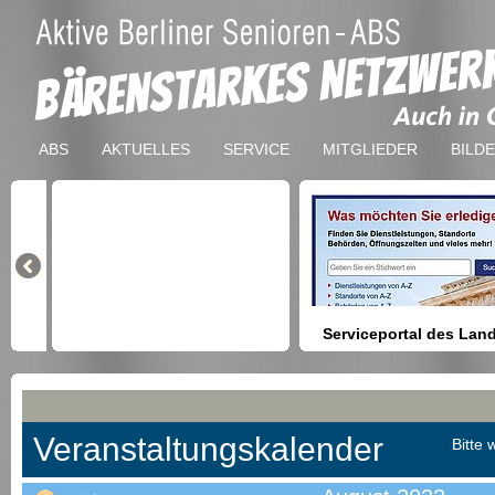
ABS
AKTUELLES
SERVICE
MITGLIEDER
BILD
Serviceportal des Lan
Berlin
Hilfestellung beim Finden vo
Dienstleistungen, Formulare,
Anmeldung bei Ämtern usw.
Veranstaltungskalender
Bitte 