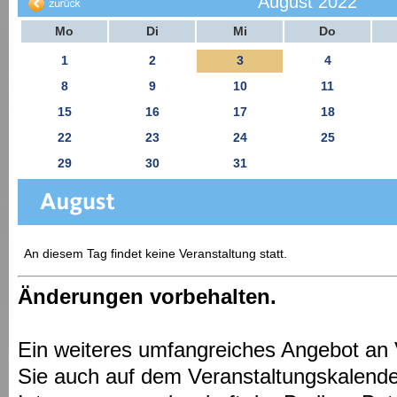
August 2022
Mo
Di
Mi
Do
1
2
3
4
8
9
10
11
15
16
17
18
22
23
24
25
29
30
31
An diesem Tag findet keine Veranstaltung statt.
Änderungen vorbehalten.
Ein weiteres umfangreiches Angebot an 
Sie auch auf dem Veranstaltungskalende