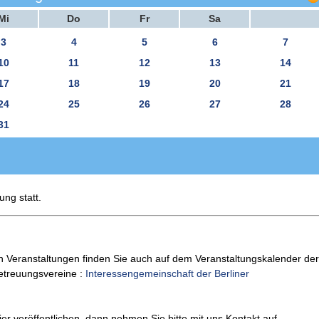
Mi
Do
Fr
Sa
3
4
5
6
7
10
11
12
13
14
17
18
19
20
21
24
25
26
27
28
31
ung statt.
n Veranstaltungen finden Sie auch auf dem Veranstaltungskalender der
Betreuungsvereine :
Interessengemeinschaft der Berliner
er veröffentlichen, dann nehmen Sie bitte mit uns Kontakt auf