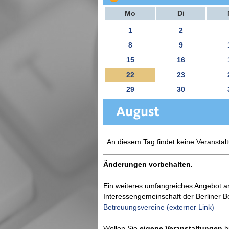
Mo
Di
1
2
8
9
15
16
22
23
29
30
An diesem Tag findet keine Veranstalt
Änderungen vorbehalten.
Ein weiteres umfangreiches Angebot a
Interessengemeinschaft der Berliner 
Betreuungsvereine (externer Link)
Wollen Sie
eigene Veranstaltungen
hi