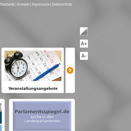
Startseite
| Kontakt
| Impressum
| Datenschutz
Veranstaltungsangebote
mitreden-mitgestalten
Heute schon etwas vor? Kennen
Sie Berlin und seine Angebote?
net nach Gruppen--->hier drücken