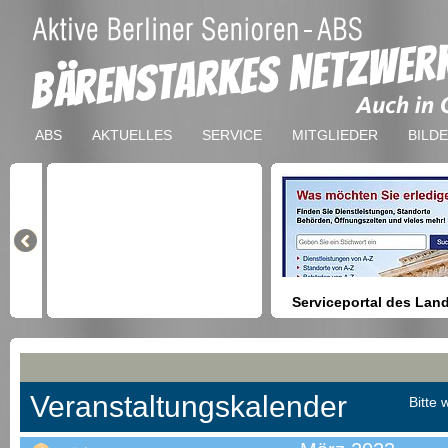
ABS
AKTUELLES
SERVICE
MITGLIEDER
BILD
Serviceportal des Lan
Berlin
Hilfestellung beim Finden vo
Dienstleistungen, Formulare,
Anmeldung bei Ämtern usw.
Veranstaltungskalender
Bitte 