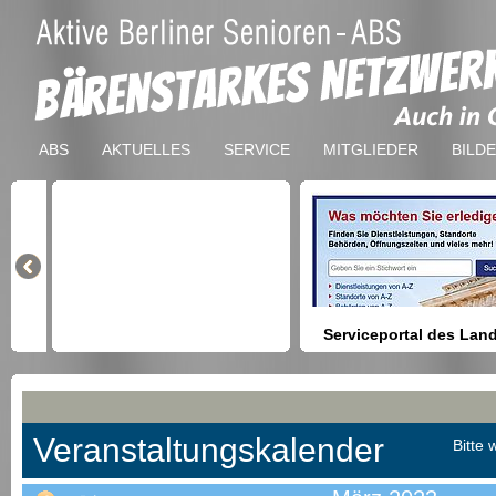
ABS
AKTUELLES
SERVICE
MITGLIEDER
BILD
Serviceportal des Lan
Berlin
Hilfestellung beim Finden vo
Dienstleistungen, Formulare,
Anmeldung bei Ämtern usw.
Veranstaltungskalender
Bitte 