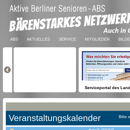
ABS
AKTUELLES
SERVICE
MITGLIEDER
BILD
Serviceportal des Lan
Berlin
Hilfestellung beim Finden vo
Dienstleistungen, Formulare,
Anmeldung bei Ämtern usw.
Veranstaltungskalender
Bitte 