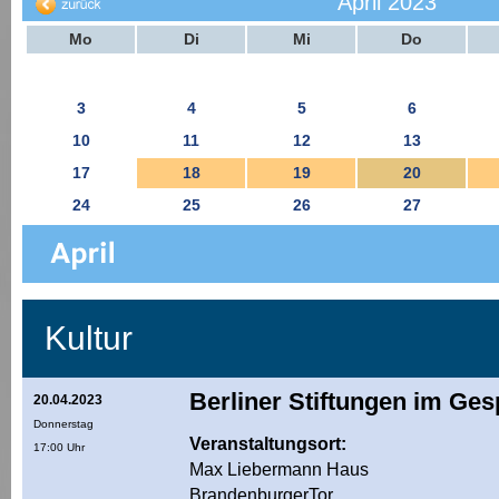
April 2023
Mo
Di
Mi
Do
3
4
5
6
10
11
12
13
17
18
19
20
24
25
26
27
Kultur
Berliner Stiftungen im Ge
20.04.2023
Donnerstag
Veranstaltungsort:
17:00 Uhr
Max Liebermann Haus
BrandenburgerTor