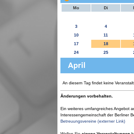
Mo
Di
3
4
10
11
17
18
24
25
An diesem Tag findet keine Veranstalt
Änderungen vorbehalten.
Ein weiteres umfangreiches Angebot a
Interessengemeinschaft der Berliner 
Betreuungsvereine (externer Link)
Wollen Sie
eigene Veranstaltungen
hi