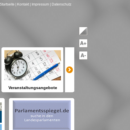
Startseite
| Kontakt
| Impressum
| Datenschutz
Veranstaltungsangebote
mitreden-mitgestalten
Heute schon etwas vor? Kennen
Sie Berlin und seine Angebote?
net nach Gruppen--->hier drücken