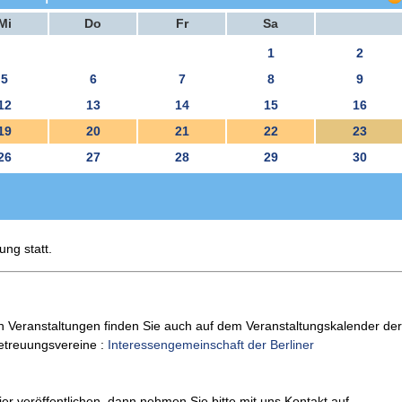
Mi
Do
Fr
Sa
1
2
5
6
7
8
9
12
13
14
15
16
19
20
21
22
23
26
27
28
29
30
ung statt.
n Veranstaltungen finden Sie auch auf dem Veranstaltungskalender der
Betreuungsvereine :
Interessengemeinschaft der Berliner
er veröffentlichen, dann nehmen Sie bitte mit uns Kontakt auf