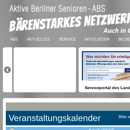
ABS
AKTUELLES
SERVICE
MITGLIEDER
BILD
Serviceportal des Lan
Berlin
Hilfestellung beim Finden vo
Dienstleistungen, Formulare,
Anmeldung bei Ämtern usw.
Veranstaltungskalender
Bitte 