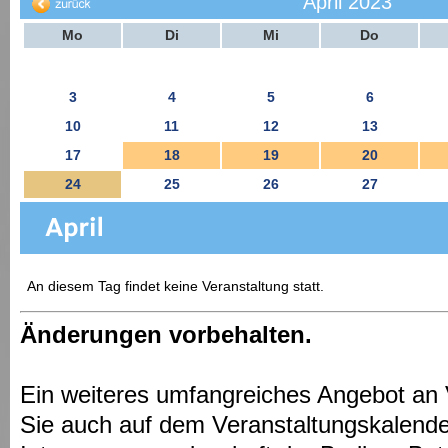
April 2023
Mo
Di
Mi
Do
3
4
5
6
10
11
12
13
17
18
19
20
24
25
26
27
An diesem Tag findet keine Veranstaltung statt.
Änderungen vorbehalten.
Ein weiteres umfangreiches Angebot an 
Sie auch auf dem Veranstaltungskalende