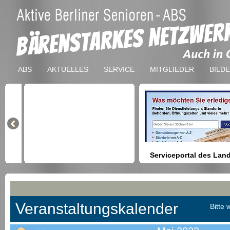
ABS
AKTUELLES
SERVICE
MITGLIEDER
BILD
Serviceportal des Lan
Berlin
Hilfestellung beim Finden vo
Dienstleistungen, Formulare,
Anmeldung bei Ämtern usw.
Veranstaltungskalender
Bitte 