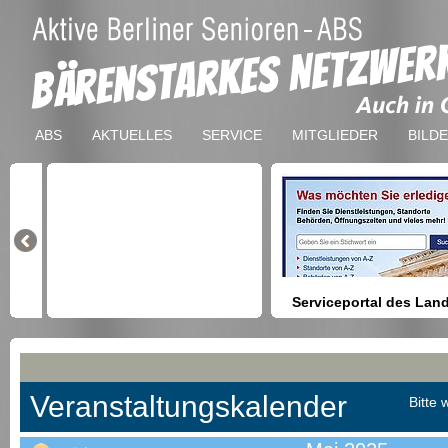
ABS
AKTUELLES
SERVICE
MITGLIEDER
BILD
Serviceportal des Lan
Berlin
Hilfestellung beim Finden vo
Dienstleistungen, Formulare,
Anmeldung bei Ämtern usw.
Veranstaltungskalender
Bitte 