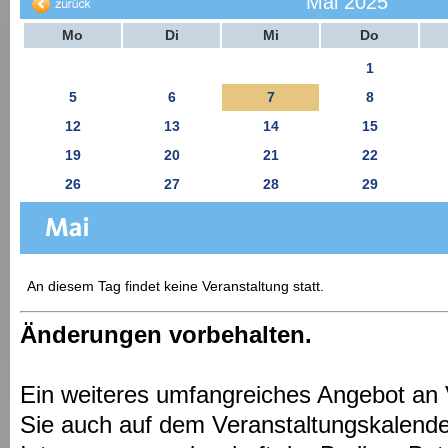
Mai 2025
Mo
Di
Mi
Do
1
5
6
7
8
12
13
14
15
19
20
21
22
26
27
28
29
An diesem Tag findet keine Veranstaltung statt.
Änderungen vorbehalten.
Ein weiteres umfangreiches Angebot an 
Sie auch auf dem Veranstaltungskalende