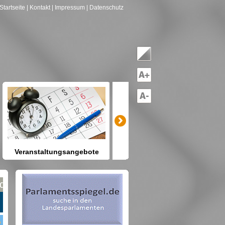
Startseite
| Kontakt
| Impressum
| Datenschutz
Veranstaltungsangebote
mitreden-mitgestalten
Heute schon etwas vor? Kennen
Sie Berlin und seine Angebote?
net nach Gruppen--->hier drücken