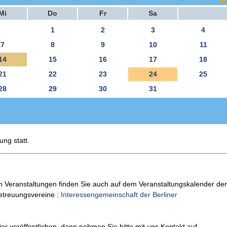
Mi
Do
Fr
Sa
1
2
3
4
7
8
9
10
11
14
15
16
17
18
21
22
23
24
25
28
29
30
31
ung statt.
n Veranstaltungen finden Sie auch auf dem Veranstaltungskalender der
Betreuungsvereine :
Interessengemeinschaft der Berliner
er veröffentlichen, dann nehmen Sie bitte mit uns Kontakt auf