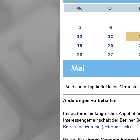
Mo
Di
5
6
12
13
19
20
26
27
An diesem Tag findet keine Veranstalt
Änderungen vorbehalten.
Ein weiteres umfangreiches Angebot a
Interessengemeinschaft der Berliner 
Betreuungsvereine (externer Link)
Wollen Sie
eigene Veranstaltungen
hi