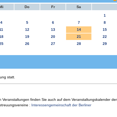
Mi
Do
Fr
Sa
1
4
5
6
7
8
11
12
13
14
15
18
19
20
21
22
25
26
27
28
29
ung statt.
n Veranstaltungen finden Sie auch auf dem Veranstaltungskalender der
Betreuungsvereine :
Interessengemeinschaft der Berliner