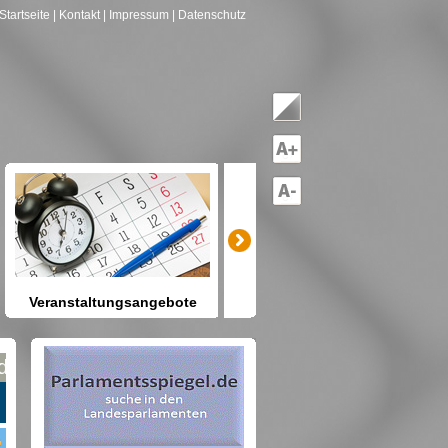
Startseite
| Kontakt
| Impressum
| Datenschutz
Veranstaltungsangebote
mitreden-mitgestalten
Heute schon etwas vor? Kennen
Sie Berlin und seine Angebote?
net nach Gruppen--->hier drücken