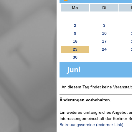
Mo
Di
2
3
9
10
16
17
23
24
30
An diesem Tag findet keine Veranstalt
Änderungen vorbehalten.
Ein weiteres umfangreiches Angebot a
Interessengemeinschaft der Berliner 
Betreuungsvereine (externer Link)