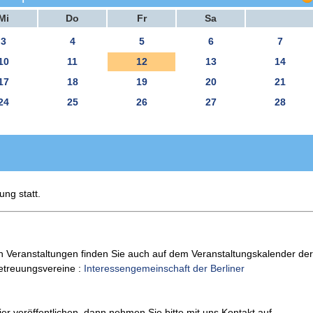
Mi
Do
Fr
Sa
3
4
5
6
7
10
11
12
13
14
17
18
19
20
21
24
25
26
27
28
ung statt.
n Veranstaltungen finden Sie auch auf dem Veranstaltungskalender der
Betreuungsvereine :
Interessengemeinschaft der Berliner
er veröffentlichen, dann nehmen Sie bitte mit uns Kontakt auf