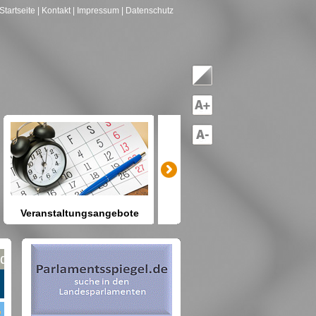
Startseite
| Kontakt
| Impressum
| Datenschutz
Veranstaltungsangebote
mitreden-mitgestalten
Heute schon etwas vor? Kennen
Sie Berlin und seine Angebote?
net nach Gruppen--->hier drücken