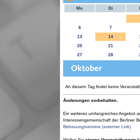
Mo
Di
6
7
13
14
20
21
27
28
An diesem Tag findet keine Veranstalt
Änderungen vorbehalten.
Ein weiteres umfangreiches Angebot a
Interessengemeinschaft der Berliner 
Betreuungsvereine (externer Link)
Wollen Sie
eigene Veranstaltungen
hi