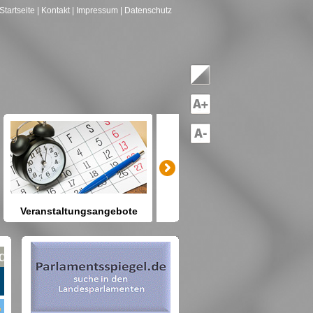
Startseite
| Kontakt
| Impressum
| Datenschutz
Veranstaltungsangebote
mitreden-mitgestalten
Heute schon etwas vor? Kennen
Sie Berlin und seine Angebote?
net nach Gruppen--->hier drücken