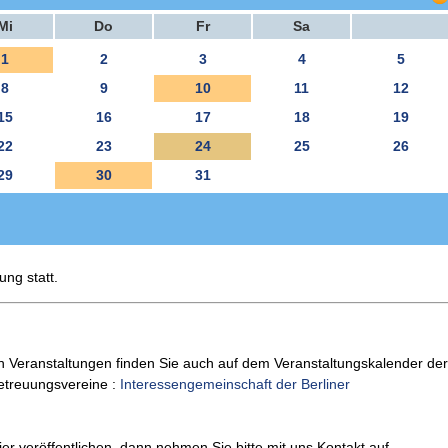
Mi
Do
Fr
Sa
1
2
3
4
5
8
9
10
11
12
15
16
17
18
19
22
23
24
25
26
29
30
31
ung statt.
n Veranstaltungen finden Sie auch auf dem Veranstaltungskalender der
Betreuungsvereine :
Interessengemeinschaft der Berliner
er veröffentlichen, dann nehmen Sie bitte mit uns Kontakt auf