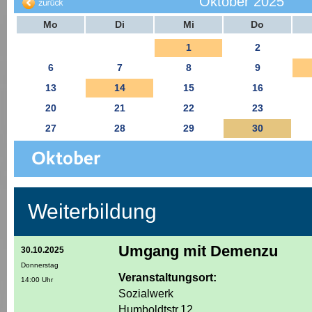
Oktober 2025
Mo
Di
Mi
Do
1
2
6
7
8
9
13
14
15
16
20
21
22
23
27
28
29
30
Weiterbildung
Umgang mit Demenzu
30.10.2025
Donnerstag
Veranstaltungsort:
14:00 Uhr
Sozialwerk
Humboldtstr.12