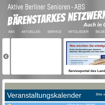
ABS
AKTUELLES
SERVICE
MITGLIEDER
BILD
Serviceportal des Lan
Berlin
Hilfestellung beim Finden vo
Dienstleistungen, Formulare,
Anmeldung bei Ämtern usw.
Veranstaltungskalender
Bitte 