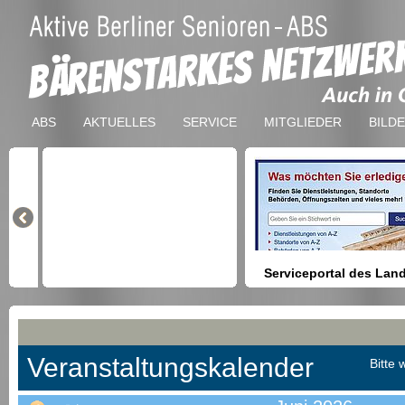
ABS
AKTUELLES
SERVICE
MITGLIEDER
BILD
Serviceportal des Lan
Berlin
Hilfestellung beim Finden vo
Dienstleistungen, Formulare,
Anmeldung bei Ämtern usw.
Veranstaltungskalender
Bitte 