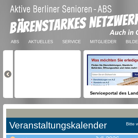
ABS
AKTUELLES
SERVICE
MITGLIEDER
BILD
Serviceportal des Lan
Berlin
Hilfestellung beim Finden vo
Dienstleistungen, Formulare,
Anmeldung bei Ämtern usw.
Veranstaltungskalender
Bitte 