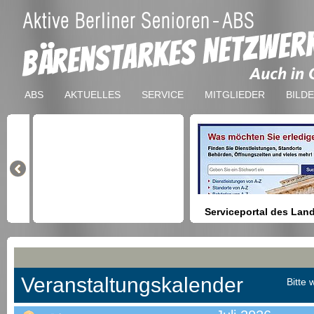
ABS
AKTUELLES
SERVICE
MITGLIEDER
BILD
Serviceportal des Lan
Berlin
Hilfestellung beim Finden vo
Dienstleistungen, Formulare,
Anmeldung bei Ämtern usw.
Veranstaltungskalender
Bitte 