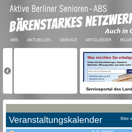
ABS
AKTUELLES
SERVICE
MITGLIEDER
BILD
Serviceportal des Lan
Berlin
Hilfestellung beim Finden vo
Dienstleistungen, Formulare,
Anmeldung bei Ämtern usw.
Veranstaltungskalender
Bitte 