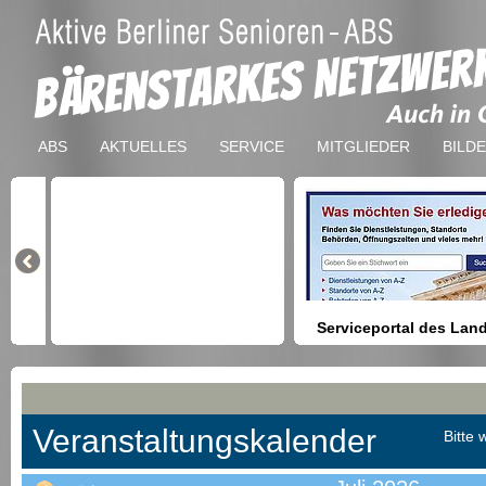
ABS
AKTUELLES
SERVICE
MITGLIEDER
BILD
Serviceportal des Lan
Berlin
Hilfestellung beim Finden vo
Dienstleistungen, Formulare,
Anmeldung bei Ämtern usw.
Veranstaltungskalender
Bitte 