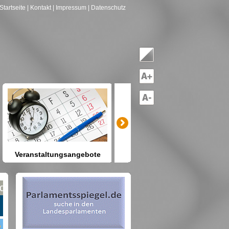
Startseite
| Kontakt
| Impressum
| Datenschutz
Veranstaltungsangebote
mitreden-mitgestalten
Heute schon etwas vor? Kennen
Sie Berlin und seine Angebote?
net nach Gruppen--->hier drücken