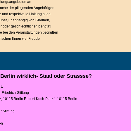
astungsangeboten an.
Woche der pflegenden Angehörigen
ne und respektvolle Haltung allen
ber, unabhängig von Glauben,
r oder geschlechtlicher Identität!
Sie bei den Veranstaltungen begrüßen
nschen Ihnen viel Freude
 Berlin wirklich- Staat oder Strassse?
t:
-Friedrich-Stiftung
, 10115 Berlin Robert-Koch-Platz 1 10115 Berlin
nStiftung
on