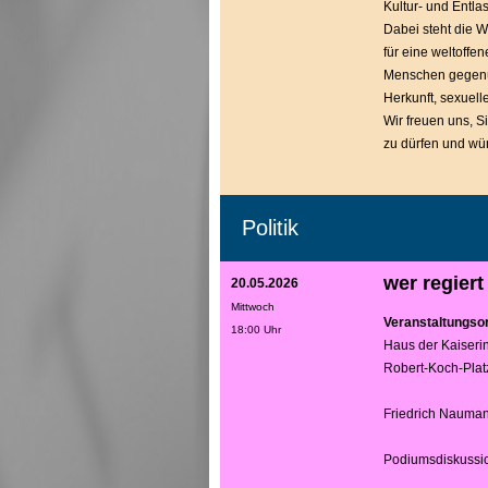
Kultur- und Entl
Dabei steht die 
für eine weltoffe
Menschen gegenü
Herkunft, sexuelle
Wir freuen uns, 
zu dürfen und wü
Politik
wer regiert
20.05.2026
Mittwoch
Veranstaltungsor
18:00 Uhr
Haus der Kaiserin
Robert-Koch-Platz
Friedrich Nauman
Podiumsdiskussi