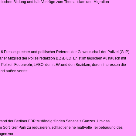
olitischen Bildung und hält Vorträge zum Thema Islam und Migration.
016 Pressesprecher und politischer Referent der Gewerkschaft der Polizei (GdP)
ar er Mitglied der Polizeiredaktion B.Z./BILD. Er ist im täglichen Austausch mit
s Polizei, Feuerwehr, LABO, dem LEA und den Bezirken, deren Interessen die
d außen vertritt.
tand der Berliner FDP zuständig für den Senat als Ganzes. Um das
Görtlitzer Park zu reduzieren, schlägt er eine maßvolle Teilbebauung des
ngen vor.