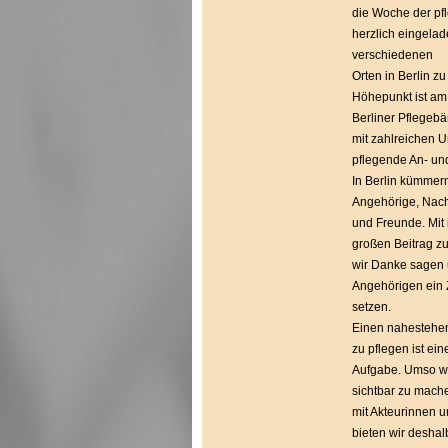
die Woche der pfl
herzlich eingelad
verschiedenen
Orten in Berlin z
Höhepunkt ist am 
Berliner Pflegebä
mit zahlreichen 
pflegende An- un
In Berlin kümmer
Angehörige, Nac
und Freunde. Mit 
großen Beitrag 
wir Danke sagen 
Angehörigen ein
setzen.
Einen nahestehe
zu pflegen ist ein
Aufgabe. Umso wi
sichtbar zu mach
mit Akteurinnen u
bieten wir deshal