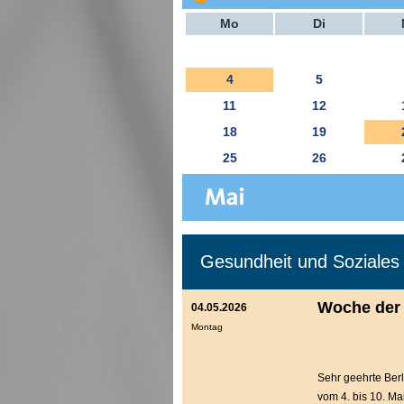
Mo
Di
4
5
11
12
18
19
25
26
Gesundheit und Soziales
Woche der 
04.05.2026
Montag
Sehr geehrte Berl
vom 4. bis 10. Ma