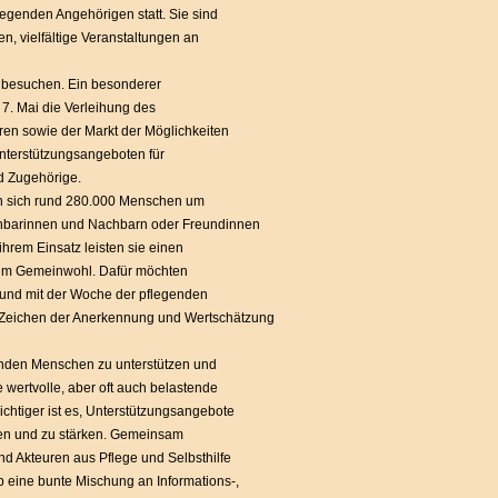
egenden Angehörigen statt. Sie sind
en, vielfältige Veranstaltungen an
u besuchen. Ein besonderer
7. Mai die Verleihung des
ren sowie der Markt der Möglichkeiten
Unterstützungsangeboten für
d Zugehörige.
n sich rund 280.000 Menschen um
hbarinnen und Nachbarn oder Freundinnen
ihrem Einsatz leisten sie einen
zum Gemeinwohl. Dafür möchten
und mit der Woche der pflegenden
 Zeichen der Anerkennung und Wertschätzung
nden Menschen zu unterstützen und
e wertvolle, aber oft auch belastende
chtiger ist es, Unterstützungsangebote
en und zu stärken. Gemeinsam
nd Akteuren aus Pflege und Selbsthilfe
b eine bunte Mischung an Informations-,