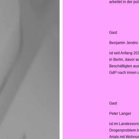
arbeitet in der p
Gast
Benjamin Jendro
ist seit Anfang 2
in Berlin, davor w
Beschäftigten au
GdP nach innen un
Gast
Peter Langer
ist im Landesvors
Drogenproblem im 
Arials mit Wohnu