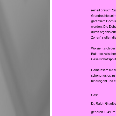
reiheit braucht Si
Grundrechte sein
garantiert. Doch 
werden: Die Deba
durch organisier
Zonen“ stellen di
Wo zieht sich der
Balance zwischen
Gesellschaftspolit
Gemeinsam mit de
schonungslos zu d
hinausgeht und ec
Gast
Dr. Ralph Ghadb
geboren 1949 im L