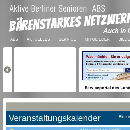
ABS
AKTUELLES
SERVICE
MITGLIEDER
BILD
Serviceportal des Lan
Berlin
Hilfestellung beim Finden vo
Dienstleistungen, Formulare,
Anmeldung bei Ämtern usw.
Veranstaltungskalender
Bitte 