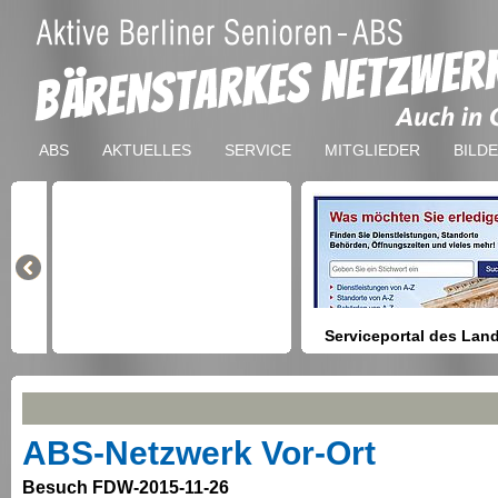
ABS
AKTUELLES
SERVICE
MITGLIEDER
BILD
Serviceportal des Lan
Berlin
Hilfestellung beim Finden vo
Dienstleistungen, Formulare,
Anmeldung bei Ämtern usw.
ABS-Netzwerk Vor-Ort
Besuch FDW-2015-11-26