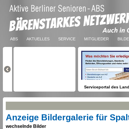
ABS
AKTUELLES
SERVICE
MITGLIEDER
BILD
Serviceportal des Lan
Berlin
Hilfestellung beim Finden vo
Dienstleistungen, Formulare,
Anmeldung bei Ämtern usw.
Anzeige Bildergalerie für Spal
wechselnde Bilder