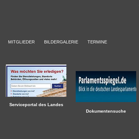
MITGLIEDER
BILDERGALERIE
TERMINE
Serviceportal des Landes
Berlin
Dokumentensuche
Hilfestellung beim Finden von
Mit beliebigen Suchbegriffen
Dienstleistungen, Formulare,
können Sie einfach und schnell
Anmeldung bei Ämtern usw.
nach Dokumenten und
Beratungsvorgängen