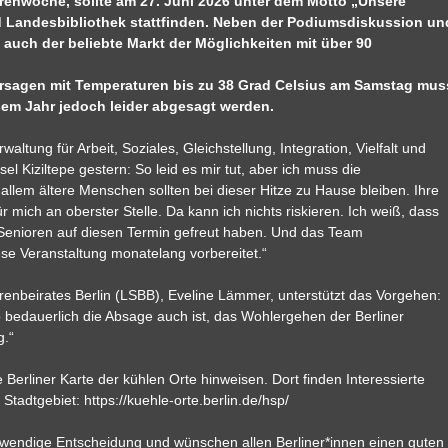
orenwoche, sollte am 27. Juni 2026 unter dem Motto „Unsere
und Landesbibliothek stattfinden. Neben der Podiumsdiskussion un
auch der beliebte Markt der Möglichkeiten mit über 90
ersagen mit Temperaturen bis zu 38 Grad Celsius am Samstag mus
sem Jahr jedoch leider abgesagt werden.
altung für Arbeit, Soziales, Gleichstellung, Integration, Vielfalt und
el Kiziltepe gestern: So leid es mir tut, aber ich muss die
llem ältere Menschen sollten bei dieser Hitze zu Hause bleiben. Ihre
 mich an oberster Stelle. Da kann ich nichts riskieren. Ich weiß, dass
 Senioren auf diesen Termin gefreut haben. Und das Team
ese Veranstaltung monatelang vorbereitet.“
enbeirates Berlin (LSBB), Eveline Lämmer, unterstützt das Vorgehen:
o bedauerlich die Absage auch ist, das Wohlergehen der Berliner
g.“
Berliner Karte der kühlen Orte hinweisen. Dort finden Interessierte
tadtgebiet: https://kuehle-orte.berlin.de/hsp/
otwendige Entscheidung und wünschen allen Berliner*innen einen guten