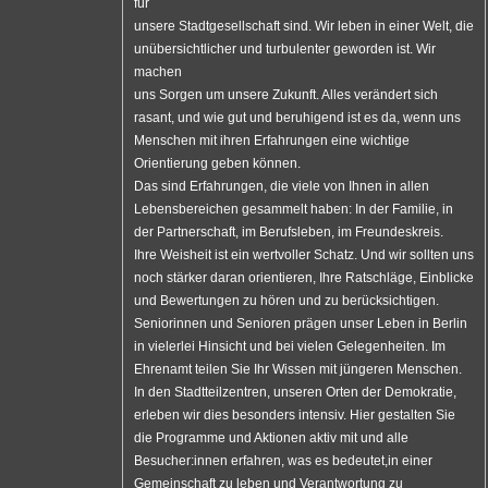
für
unsere Stadtgesellschaft sind. Wir leben in einer Welt, die
unübersichtlicher und turbulenter geworden ist. Wir
machen
uns Sorgen um unsere Zukunft. Alles verändert sich
rasant, und wie gut und beruhigend ist es da, wenn uns
Menschen mit ihren Erfahrungen eine wichtige
Orientierung geben können.
Das sind Erfahrungen, die viele von Ihnen in allen
Lebensbereichen gesammelt haben: In der Familie, in
der Partnerschaft, im Berufsleben, im Freundeskreis.
Ihre Weisheit ist ein wertvoller Schatz. Und wir sollten uns
noch stärker daran orientieren, Ihre Ratschläge, Einblicke
und Bewertungen zu hören und zu berücksichtigen.
Seniorinnen und Senioren prägen unser Leben in Berlin
in vielerlei Hinsicht und bei vielen Gelegenheiten. Im
Ehrenamt teilen Sie Ihr Wissen mit jüngeren Menschen.
In den Stadtteilzentren, unseren Orten der Demokratie,
erleben wir dies besonders intensiv. Hier gestalten Sie
die Programme und Aktionen aktiv mit und alle
Besucher:innen erfahren, was es bedeutet,in einer
Gemeinschaft zu leben und Verantwortung zu