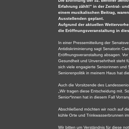
Die Eröffnung der 52. Berliner Seni
Erfahrung zählt!“ in der Zentral- 
einem musikalischen Beitrag, waren 
Ausstellenden geplant.
Aufgrund der aktuellen Wettervorh
die Eröffnungsveranstaltung in die
In einer Pressemitteilung der Senatsverw
Antidiskriminierung sagt Senatorin Cans
Eröffnungsveranstaltung absagen. Vor a
Gesundheit und Unversehrtheit steht für
sich viele engagierte Seniorinnen und
Seniorenpolitik in meinem Haus hat di
Auch die Vorsitzende des Landessenior
„Wir tragen diese Entscheidung mit. S
Senior*innen hat in diesem Fall Vorran
Abschließend möchten wir noch auf die 
kühle Orte und Trinkwasserbrunnen im S
Wir bitten um Verständnis für diese n