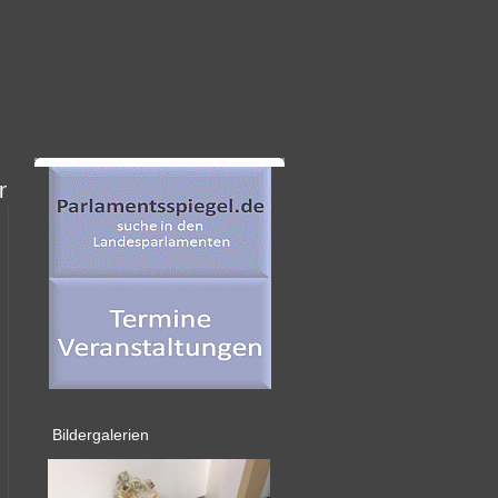
h Gruppen--->hier drücken
Bildergalerien