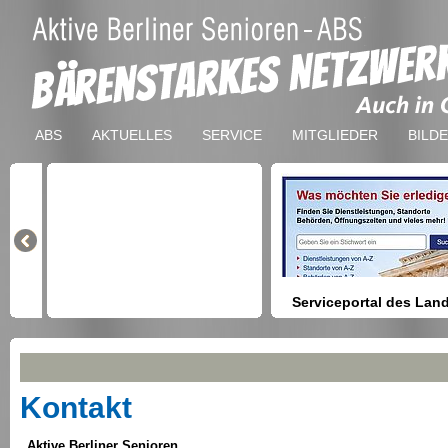
ABS
AKTUELLES
SERVICE
MITGLIEDER
BILD
Serviceportal des Lan
Berlin
Hilfestellung beim Finden vo
Dienstleistungen, Formulare,
Anmeldung bei Ämtern usw.
Kontakt
Aktive Berliner Senioren