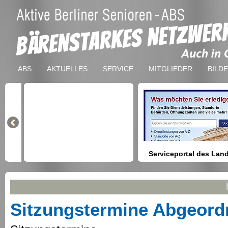
ABS
AKTUELLES
SERVICE
MITGLIEDER
BILD
Serviceportal des Lan
Berlin
Hilfestellung beim Finden vo
Na
Dienstleistungen, Formulare,
Anmeldung bei Ämtern usw.
Sitzungstermine Abgeord