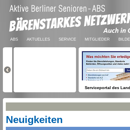
ABS
AKTUELLES
SERVICE
MITGLIEDER
BILD
Serviceportal des Lan
Berlin
Hilfestellung beim Finden vo
Nac
Dienstleistungen, Formulare,
Anmeldung bei Ämtern usw.
Neuigkeiten