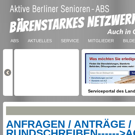
ABS
AKTUELLES
SERVICE
MITGLIEDER
BILD
Serviceportal des Lan
Berlin
Hilfestellung beim Finden vo
Dienstleistungen, Formulare,
Anmeldung bei Ämtern usw.
ANFRAGEN / ANTRÄGE /
RUNDSCHREIBEN------>