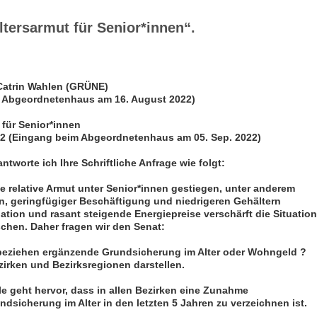
ltersarmut für Senior*innen“.
Catrin Wahlen (GRÜNE)
m Abgeordnetenhaus am 16. August 2022)
 für Senior*innen
2 (Eingang beim Abgeordnetenhaus am 05. Sep. 2022)
tworte ich Ihre Schriftliche Anfrage wie folgt:
e relative Armut unter Senior*innen gestiegen, unter anderem
, geringfügiger Beschäftigung und niedrigeren Gehältern
flation und rasant steigende Energiepreise verschärft die Situation
schen. Daher fragen wir den Senat:
n beziehen ergänzende Grundsicherung im Alter oder Wohngeld ?
ezirken und Bezirksregionen darstellen.
e geht hervor, dass in allen Bezirken eine Zunahme
sicherung im Alter in den letzten 5 Jahren zu verzeichnen ist.