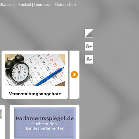
Startseite
| Kontakt
| Impressum
| Datenschutz
Veranstaltungsangebote
mitreden-mitgestalten
Heute schon etwas vor? Kennen
Sie Berlin und seine Angebote?
net nach Gruppen--->hier drücken