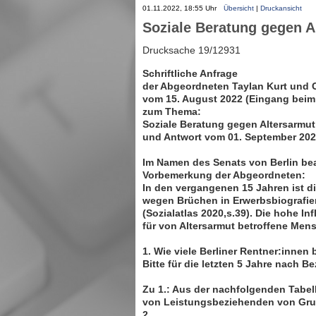
01.11.2022, 18:55 Uhr
Übersicht
|
Druckansicht
Soziale Beratung gegen A
Drucksache 19/12931
Schriftliche Anfrage
der Abgeordneten Taylan Kurt und 
vom 15. August 2022 (Eingang bei
zum Thema:
Soziale Beratung gegen Altersarmut
und Antwort vom 01. September 202
Im Namen des Senats von Berlin bean
Vorbemerkung der Abgeordneten:
In den vergangenen 15 Jahren ist di
wegen Brüchen in Erwerbsbiografien
(Sozialatlas 2020,s.39). Die hohe In
für von Altersarmut betroffene Men
1. Wie viele Berliner Rentner:inne
Bitte für die letzten 5 Jahre nach B
Zu 1.: Aus der nachfolgenden Tabell
von Leistungsbeziehenden von Grund
2