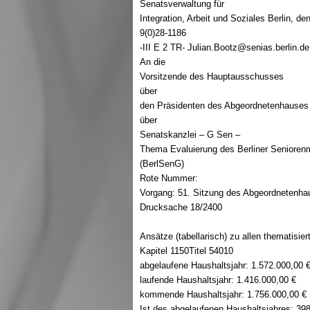
Senatsverwaltung für
Integration, Arbeit und Soziales Berlin, 
9(0)28-1186
-III E 2 TR- Julian.Bootz@senias.berlin.de
An die
Vorsitzende des Hauptausschusses
über
den Präsidenten des Abgeordnetenhauses
über
Senatskanzlei – G Sen –
Thema Evaluierung des Berliner Senioren
(BerlSenG)
Rote Nummer:
Vorgang: 51. Sitzung des Abgeordnetenha
Drucksache 18/2400
Ansätze (tabellarisch) zu allen thematisier
Kapitel 1150Titel 54010
abgelaufene Haushaltsjahr: 1.572.000,00 
laufende Haushaltsjahr: 1.416.000,00 €
kommende Haushaltsjahr: 1.756.000,00 €
Ist des abgelaufenen Haushaltsjahres: 39