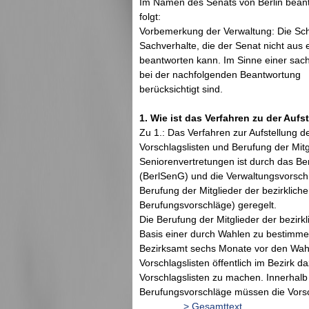
Im Namen des Senats von Berlin beantwo
folgt:
Vorbemerkung der Verwaltung: Die Schrif
Sachverhalte, die der Senat nicht aus 
beantworten kann. Im Sinne einer sac
bei der nachfolgenden Beantwortung
berücksichtigt sind.
1. Wie ist das Verfahren zu der Aufs
Zu 1.: Das Verfahren zur Aufstellung d
Vorschlagslisten und Berufung der Mitg
Seniorenvertretungen ist durch das Be
(BerlSenG) und die Verwaltungsvorschr
Berufung der Mitglieder der bezirklic
Berufungsvorschläge) geregelt.
Die Berufung der Mitglieder der bezirk
Basis einer durch Wahlen zu bestimmen
Bezirksamt sechs Monate vor den Wah
Vorschlagslisten öffentlich im Bezirk d
Vorschlagslisten zu machen. Innerhal
Berufungsvorschläge müssen die Vorsc
.......
.........> Gesamttext