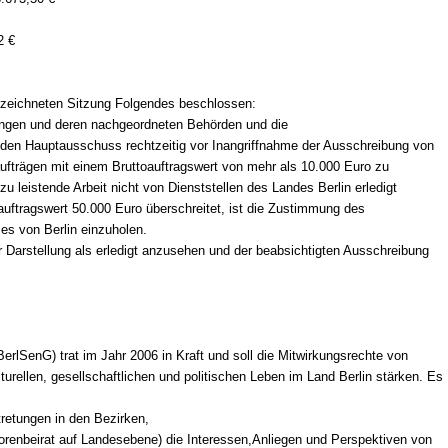
2 €
ezeichneten Sitzung Folgendes beschlossen:
ungen und deren nachgeordneten Behörden und die
 den Hauptausschuss rechtzeitig vor Inangriffnahme der Ausschreibung von
ufträgen mit einem Bruttoauftragswert von mehr als 10.000 Euro zu
u leistende Arbeit nicht von Dienststellen des Landes Berlin erledigt
auftragswert 50.000 Euro überschreitet, ist die Zustimmung des
s von Berlin einzuholen.
r Darstellung als erledigt anzusehen und der beabsichtigten Ausschreibung
erlSenG) trat im Jahr 2006 in Kraft und soll die Mitwirkungsrechte von
urellen, gesellschaftlichen und politischen Leben im Land Berlin stärken. Es
retungen in den Bezirken,
renbeirat auf Landesebene) die Interessen,Anliegen und Perspektiven von