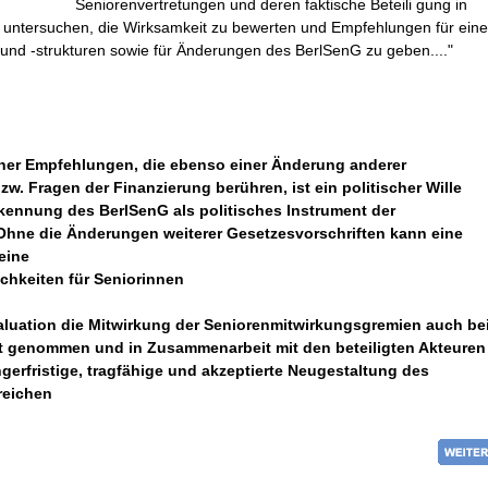
Seniorenvertretungen und deren faktische Beteili gung in
untersuchen, die Wirksamkeit zu bewerten und Empfehlungen für eine
und -strukturen sowie für Änderungen des BerlSenG zu geben...."
ner Empfehlungen, die ebenso einer Änderung anderer
w. Fragen der Finanzierung berühren, ist ein politischer Wille
kennung des BerlSenG als politisches Instrument der
Ohne die Änderungen weiterer Gesetzesvorschriften kann eine
eine
chkeiten für Seniorinnen
Evaluation die Mitwirkung der Seniorenmitwirkungsgremien auch be
st genommen und in Zusammenarbeit mit den beteiligten Akteuren
ngerfristige, tragfähige und akzeptierte Neugestaltung des
reichen