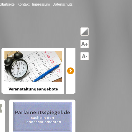
Startseite
| Kontakt
| Impressum
| Datenschutz
Veranstaltungsangebote
mitreden-mitgestalten
Heute schon etwas vor? Kennen
Sie Berlin und seine Angebote?
ach Gruppen--->hier drücken