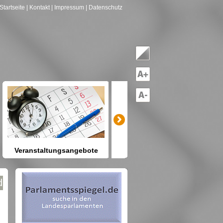
Startseite
| Kontakt
| Impressum
| Datenschutz
Veranstaltungsangebote
mitreden-mitgestalten
Heute schon etwas vor? Kennen
Sie Berlin und seine Angebote?
net nach Gruppen--->hier drücken