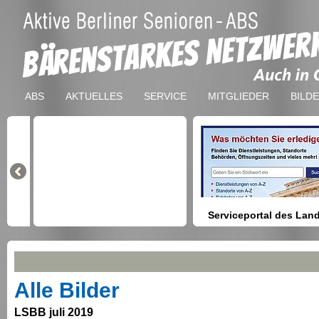
ABS
AKTUELLES
SERVICE
MITGLIEDER
BILD
Serviceportal des Lan
Berlin
Hilfestellung beim Finden vo
Dienstleistungen, Formulare,
Anmeldung bei Ämtern usw.
Alle Bilder
LSBB juli 2019