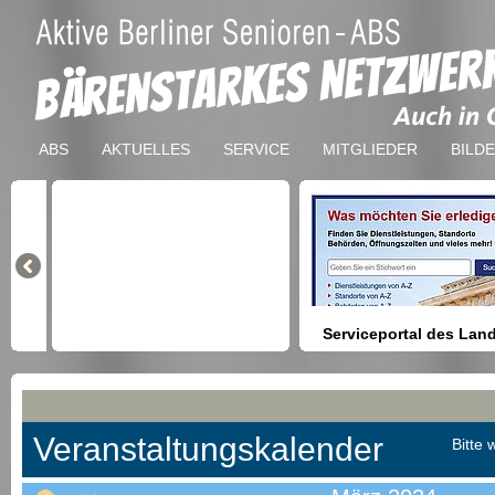
ABS
AKTUELLES
SERVICE
MITGLIEDER
BILD
Serviceportal des Lan
Berlin
Hilfestellung beim Finden vo
Dienstleistungen, Formulare,
Anmeldung bei Ämtern usw.
Veranstaltungskalender
Bitte 