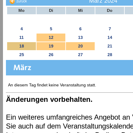
März 2024
Mo
Di
Mi
Do
4
5
6
7
11
12
13
14
18
19
20
21
25
26
27
28
An diesem Tag findet keine Veranstaltung statt.
Änderungen vorbehalten.
Ein weiteres umfangreiches Angebot an 
Sie auch auf dem Veranstaltungskalende