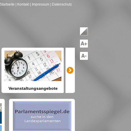
Startseite
| Kontakt
| Impressum
| Datenschutz
Veranstaltungsangebote
mitreden-mitgestalten
Heute schon etwas vor? Kennen
Sie Berlin und seine Angebote?
net nach Gruppen--->hier drücken