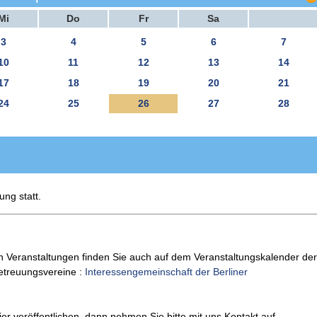
Mi
Do
Fr
Sa
3
4
5
6
7
10
11
12
13
14
17
18
19
20
21
24
25
26
27
28
ung statt.
n Veranstaltungen finden Sie auch auf dem Veranstaltungskalender der
Betreuungsvereine :
Interessengemeinschaft der Berliner
er veröffentlichen, dann nehmen Sie bitte mit uns Kontakt auf