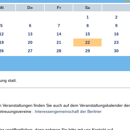
Mi
Do
Fr
Sa
1
2
5
6
7
8
9
12
13
14
15
16
19
20
21
22
23
26
27
28
29
30
ung statt.
n Veranstaltungen finden Sie auch auf dem Veranstaltungskalender der
Betreuungsvereine :
Interessengemeinschaft der Berliner
er veröffentlichen, dann nehmen Sie bitte mit uns Kontakt auf