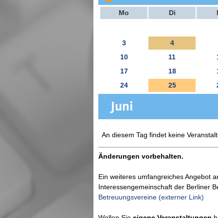
Mo
Di
3
4
10
11
17
18
24
25
An diesem Tag findet keine Veranstalt
Änderungen vorbehalten.
Ein weiteres umfangreiches Angebot a
Interessengemeinschaft der Berliner 
Betreuungsvereine (externer Link)
Wollen Sie
eigene Veranstaltungen
hi