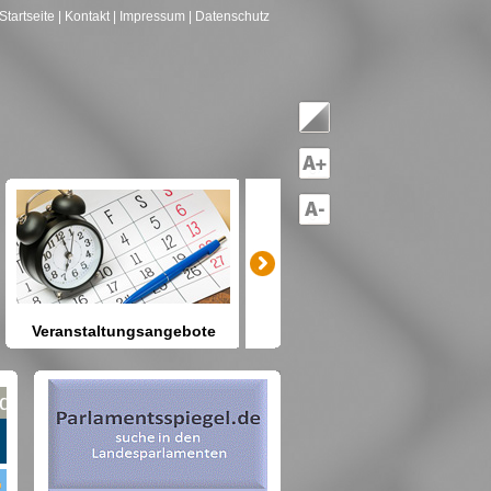
Startseite
| Kontakt
| Impressum
| Datenschutz
Veranstaltungsangebote
mitreden-mitgestalten
Heute schon etwas vor? Kennen
Sie Berlin und seine Angebote?
net nach Gruppen--->hier drücken