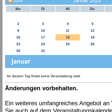
Januar 2023
Mo
Di
Mi
Do
2
3
4
5
9
10
11
12
16
17
18
19
23
24
25
26
30
31
An diesem Tag findet keine Veranstaltung statt.
Änderungen vorbehalten.
Ein weiteres umfangreiches Angebot an 
Sie auch auf dem Veranstaltungskalende