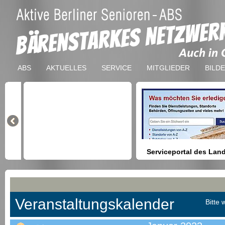
ABS
AKTUELLES
SERVICE
MITGLIEDER
BILD
Serviceportal des Lan
Berlin
Hilfestellung beim Finden vo
Dienstleistungen, Formulare,
Anmeldung bei Ämtern usw.
Veranstaltungskalender
Bitte 