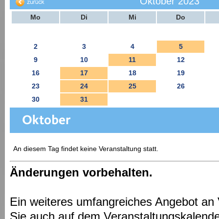
Oktober 2023
Mo
Di
Mi
Do
2
3
4
5
9
10
11
12
16
17
18
19
23
24
25
26
30
31
An diesem Tag findet keine Veranstaltung statt.
Änderungen vorbehalten.
Ein weiteres umfangreiches Angebot an 
Sie auch auf dem Veranstaltungskalende