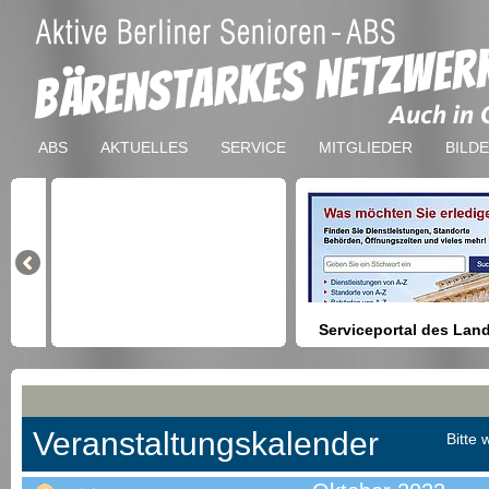
ABS
AKTUELLES
SERVICE
MITGLIEDER
BILD
Serviceportal des Lan
Berlin
Hilfestellung beim Finden vo
Dienstleistungen, Formulare,
Anmeldung bei Ämtern usw.
Veranstaltungskalender
Bitte 