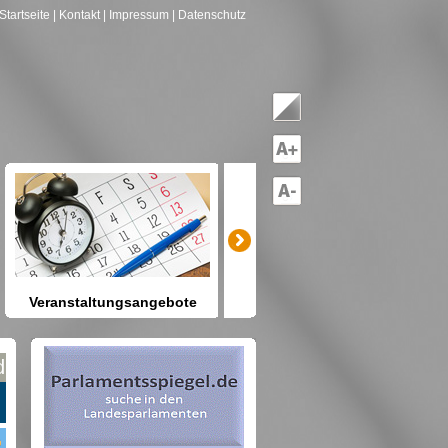
Startseite
| Kontakt
| Impressum
| Datenschutz
Veranstaltungsangebote
mitreden-mitgestalten
Heute schon etwas vor? Kennen
Sie Berlin und seine Angebote?
et nach Gruppen--->hier drücken