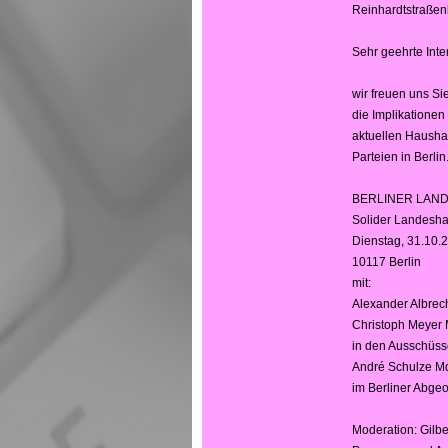
Reinhardtstraßenh
Sehr geehrte Inte
wir freuen uns Si
die Implikationen
aktuellen Haushal
Parteien in Berlin
BERLINER LAND
Solider Landesha
Dienstag, 31.10.2
10117 Berlin
mit:
Alexander Albrec
Christoph Meyer M
in den Ausschüss
André Schulze MdA
im Berliner Abge
Moderation: Gilb