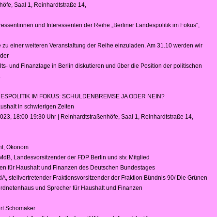
öfe, Saal 1, Reinhardtstraße 14,
ressentinnen und Interessenten der Reihe „Berliner Landespolitik im Fokus“,
e zu einer weiteren Veranstaltung der Reihe einzuladen. Am 31.10 werden wir
 der
ts- und Finanzlage in Berlin diskutieren und über die Position der politischen
.
ESPOLITIK IM FOKUS: SCHULDENBREMSE JA ODER NEIN?
ushalt in schwierigen Zeiten
023, 18:00-19:30 Uhr | Reinhardtstraßenhöfe, Saal 1, Reinhardtstraße 14,
ht, Ökonom
dB, Landesvorsitzender der FDP Berlin und stv. Mitglied
en für Haushalt und Finanzen des Deutschen Bundestages
, stellvertretender Fraktionsvorsitzender der Fraktion Bündnis 90/ Die Grünen
ordnetenhaus und Sprecher für Haushalt und Finanzen
ert Schomaker