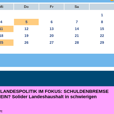
Mi
Do
Fr
Sa
1
4
5
6
7
8
11
12
13
14
15
18
19
20
21
22
25
26
27
28
29
 LANDESPOLITIK IM FOKUS: SCHULDENBREMSE
IN? Solider Landeshaushalt in schwierigen
t: