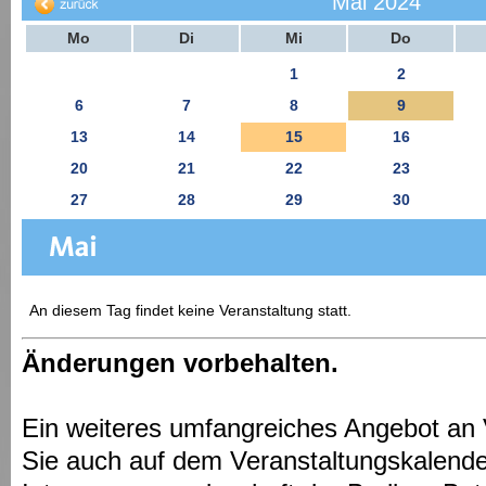
Mai 2024
Mo
Di
Mi
Do
1
2
6
7
8
9
13
14
15
16
20
21
22
23
27
28
29
30
An diesem Tag findet keine Veranstaltung statt.
Änderungen vorbehalten.
Ein weiteres umfangreiches Angebot an 
Sie auch auf dem Veranstaltungskalende