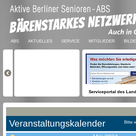
ABS
AKTUELLES
SERVICE
MITGLIEDER
BILD
Serviceportal des Lan
Berlin
Hilfestellung beim Finden vo
Dienstleistungen, Formulare,
Anmeldung bei Ämtern usw.
Veranstaltungskalender
Bitte 