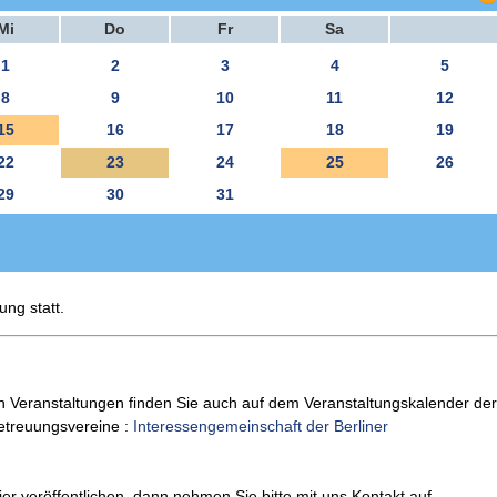
Mi
Do
Fr
Sa
1
2
3
4
5
8
9
10
11
12
15
16
17
18
19
22
23
24
25
26
29
30
31
ung statt.
n Veranstaltungen finden Sie auch auf dem Veranstaltungskalender der
Betreuungsvereine :
Interessengemeinschaft der Berliner
er veröffentlichen, dann nehmen Sie bitte mit uns Kontakt auf