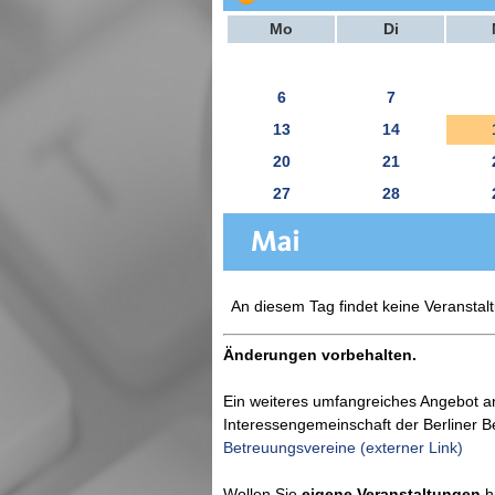
Mo
Di
6
7
13
14
20
21
27
28
An diesem Tag findet keine Veranstalt
Änderungen vorbehalten.
Ein weiteres umfangreiches Angebot a
Interessengemeinschaft der Berliner 
Betreuungsvereine (externer Link)
Wollen Sie
eigene Veranstaltungen
hi