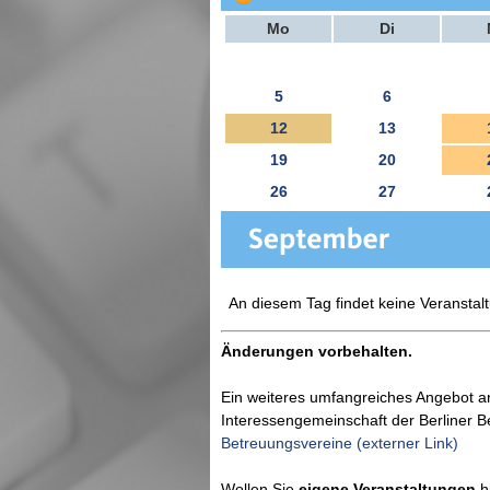
Mo
Di
5
6
12
13
19
20
26
27
An diesem Tag findet keine Veranstalt
Änderungen vorbehalten.
Ein weiteres umfangreiches Angebot a
Interessengemeinschaft der Berliner 
Betreuungsvereine (externer Link)
Wollen Sie
eigene Veranstaltungen
hi