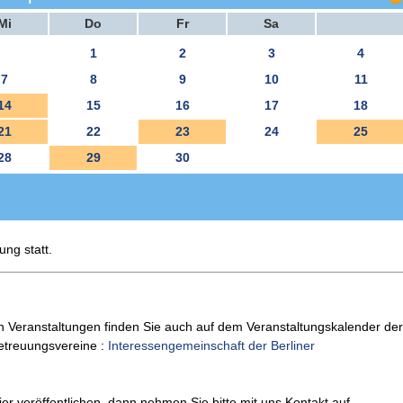
Mi
Do
Fr
Sa
1
2
3
4
7
8
9
10
11
14
15
16
17
18
21
22
23
24
25
28
29
30
ung statt.
n Veranstaltungen finden Sie auch auf dem Veranstaltungskalender der
Betreuungsvereine :
Interessengemeinschaft der Berliner
er veröffentlichen, dann nehmen Sie bitte mit uns Kontakt auf