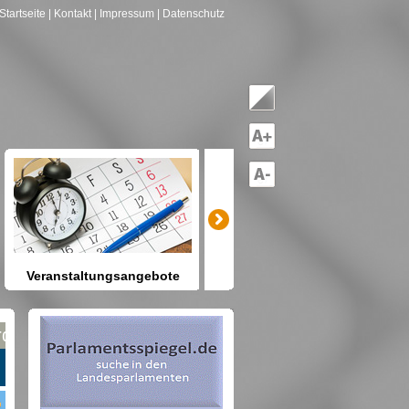
Startseite
| Kontakt
| Impressum
| Datenschutz
Veranstaltungsangebote
mitreden-mitgestalten
Heute schon etwas vor? Kennen
Sie Berlin und seine Angebote?
net nach Gruppen--->hier drücken