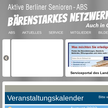
ABS
AKTUELLES
SERVICE
MITGLIEDER
BILD
Serviceportal des Lan
Berlin
Hilfestellung beim Finden vo
Dienstleistungen, Formulare,
Anmeldung bei Ämtern usw.
Veranstaltungskalender
Bitte 