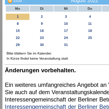
August 2022
Mo
Di
Mi
Do
1
2
3
4
8
9
10
11
15
16
17
18
22
23
24
25
29
30
31
Bitte blättern Sie im Kalender.
In Kürze findet keine Veranstaltung statt.
Änderungen vorbehalten.
Ein weiteres umfangreiches Angebot an 
Sie auch auf dem Veranstaltungskalende
Interessengemeinschaft der Berliner Bet
Interessengemeinschaft der Berliner Bet