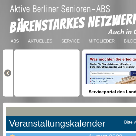
ABS
AKTUELLES
SERVICE
MITGLIEDER
BILD
Serviceportal des Lan
Berlin
Hilfestellung beim Finden vo
Dienstleistungen, Formulare,
Anmeldung bei Ämtern usw.
Veranstaltungskalender
Bitte 