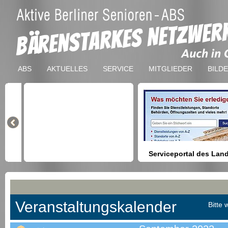
ABS
AKTUELLES
SERVICE
MITGLIEDER
BILD
Serviceportal des Lan
Berlin
Hilfestellung beim Finden vo
Dienstleistungen, Formulare,
Anmeldung bei Ämtern usw.
Veranstaltungskalender
Bitte 