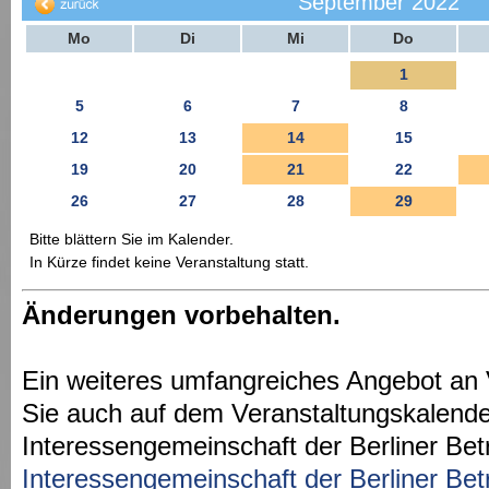
September 2022
Mo
Di
Mi
Do
1
5
6
7
8
12
13
14
15
19
20
21
22
26
27
28
29
Bitte blättern Sie im Kalender.
In Kürze findet keine Veranstaltung statt.
Änderungen vorbehalten.
Ein weiteres umfangreiches Angebot an 
Sie auch auf dem Veranstaltungskalende
Interessengemeinschaft der Berliner Bet
Interessengemeinschaft der Berliner Bet