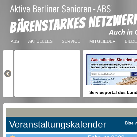
ABS
AKTUELLES
SERVICE
MITGLIEDER
BILD
Serviceportal des Lan
Berlin
Hilfestellung beim Finden vo
Dienstleistungen, Formulare,
Anmeldung bei Ämtern usw.
Veranstaltungskalender
Bitte 