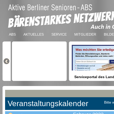
ABS
AKTUELLES
SERVICE
MITGLIEDER
BILD
Serviceportal des Lan
Berlin
Hilfestellung beim Finden vo
Dienstleistungen, Formulare,
Anmeldung bei Ämtern usw.
Veranstaltungskalender
Bitte 