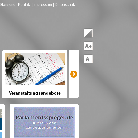
Startseite
| Kontakt
| Impressum
| Datenschutz
Veranstaltungsangebote
mitreden-mitgestalten
Heute schon etwas vor? Kennen
Sie Berlin und seine Angebote?
net nach Gruppen--->hier drücken