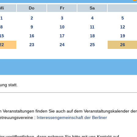
Mi
Do
Fr
Sa
1
2
3
4
5
8
9
10
11
12
15
16
17
18
19
22
23
24
25
26
ung statt.
n Veranstaltungen finden Sie auch auf dem Veranstaltungskalender der
Betreuungsvereine :
Interessengemeinschaft der Berliner
er veröffentlichen, dann nehmen Sie bitte mit uns Kontakt auf